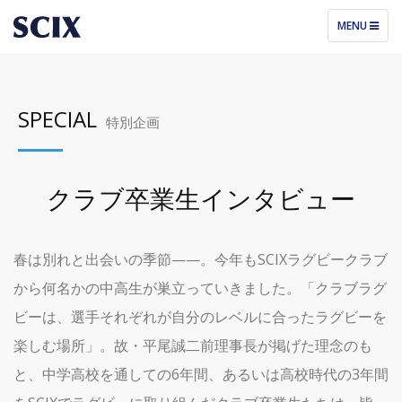
TOGGLE
MENU
NAVIGATIO
SPECIAL
特別企画
クラブ卒業生インタビュー
春は別れと出会いの季節——。今年もSCIXラグビークラブ
から何名かの中高生が巣立っていきました。「クラブラグ
ビーは、選手それぞれが自分のレベルに合ったラグビーを
楽しむ場所」。故・平尾誠二前理事長が掲げた理念のも
と、中学高校を通しての6年間、あるいは高校時代の3年間