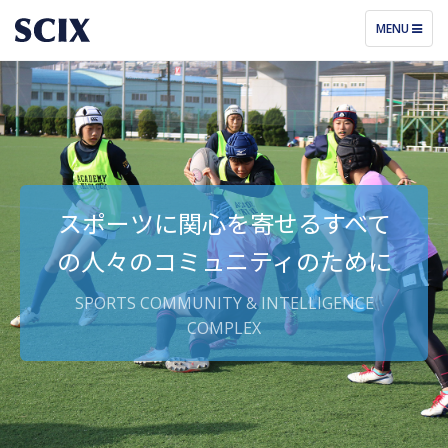
TOGGLE
MENU
NAVIGATIO
スポーツに関心を
寄せる
すべて
の
人々
の
コミュニティ
の
ために
SPORTS COMMUNITY & INTELLIGENCE
COMPLEX