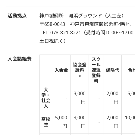
活動拠点
神戸製鋼所 灘浜グラウンド（人工芝）
〒658-0043 神戸市東灘区御影浜町4番地
TEL: 078-821-8221（受付時間10:00～17:
土日祝除く）
入会諸経費
スク
協会登
ール
入会金
録料
連盟
保険代
合
※
登録
料
大
3,000
2,000
5,0
学・
-
-
社会
円
円
人
5,000
3,000
2,000
10,0
高校
-
生
円
円
円