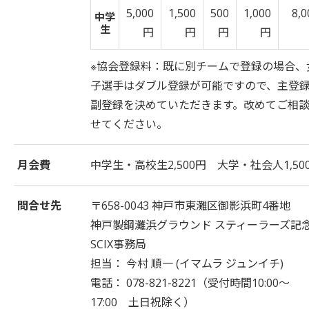
5,000
1,500
500
1,000
8,0
中学
生
円
円
円
円
※協会登録料：既に別チームで登録の場合、
子選手はダブル登録が可能ですので、主登
副登録を決めていただきます。改めてご相
せてください。
月会費
中学生・高校生2,500円 大学・社会人1,50
問合せ先
〒658-0043 神戸市東灘区御影浜町4番地
神戸製鋼灘浜グラウンド スティーラーズ記
SCIX事務局
担当： 今村 順一 (イマムラ ジュンイチ)
電話： 078-821-8221（受付時間10:00～
17:00 土日祝除く）