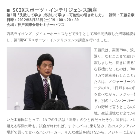
■ SCIXスポーツ・インテリジェンス講座
第3回『失敗して学ぶ 成功して学ぶ ―可能性の引き出し方』　講師：工藤公康
日時：2012年6月23日(土)19：00～20：30　
会場：神戸国際会館セミナーハウス
西武ライオンズ、ダイエーホークスなどで投手として30年間活躍した野球解説
し、第3回SCIXスポーツ・インテリジェンス講座を行いました。
工藤氏は、実働29年、浪
返り、なぜここまで続け
演しました。長きに渡る
な転機になったのは、3
リカで武者修行したこと
たのは、メジャーリーグ
ーグの1A。1日15ドル
を食べながら、メジャー
る、別名「ハンバーガー
プロ野球で言うところの
境、生活環境など全てが
いた工藤氏にとって、1Aでの生活は「過酷」のひと言だったそう。遠征は、バ
超える移動の時も。試合が終われば、すぐにバスに乗り込み、次のスタジアム
場所で買って食べるハンバーガー。そんな生活を続けながら、メジャーに上が