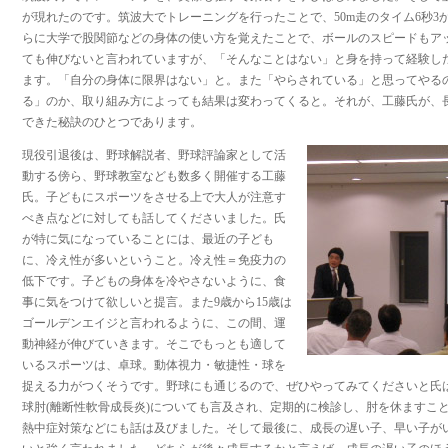
が現れたのです。筑波大でトレーニングを行ったことで、50m走のタイム6秒3
らに大学で股関節などの身体の使い方を覚えたことで、ボールのスピードもアッ
ても伸びないと言われていますが、「そんなことはない」と身を持って経験し
ます。「自分の身体に限界はない」と。また「やらされている」と思ってやる
る」のか、取り組み方によっても結果は変わってくると。それが、工藤氏が、
できた秘訣のひとつであります。
現役引退後は、野球解説者、野球評論家として活
動する傍ら、野球教室なども数多く開催する工藤
氏。子どもにスポーツをさせる上で大人が注意す
べき点などに対しても話してくださいました。氏
が特に気になっていることには、最近の子ども
に、冷え性が多いということ。冷え性＝免疫力の
低下です。子どもの身体を冷やさないように、食
事に気をつけて欲しいと提言。また9歳から15歳は
ゴールデンエイジと言われるように、この間、運
動神経が伸びていきます。そこでもっとも適して
いるスポーツは、卓球。動体視力・敏捷性・球を
捉える力がつくそうです。野球にも通じるので、ぜひやってみてくださいと氏
球肘(離断性軟骨成長炎)についても言及され、定期的に検診し、肘を休ますこ
熱中症対策などにも話は及びました。そして最後に、成長の遅い子、早い子が