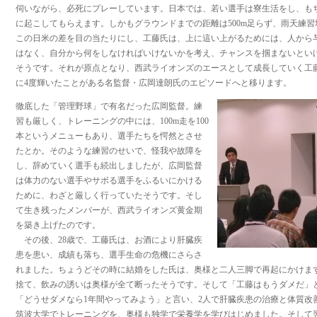
伺いながら、必死にプレーしています。日本では、若い選手は寮生活をし、も
に起こしてもらえます。しかもグラウンドまでの距離は500m足らず、雨天練
この日米の差を目の当たりにし、工藤氏は、上に這い上がるためには、人から
はなく、自分から何をしなければいけないかを考え、チャンスを掴まないとい
そうです。それが原点となり、西武ライオンズのエースとして成長していく工
に4度輝いたことがある名監督・広岡達朗氏のエピソードへと移ります。
徹底した「管理野球」で有名だった広岡監督。練
習も厳しく、トレーニングの中には、100m走を100
本というメニューもあり、選手たちを愕然とさせ
たとか。そのような練習のせいで、怪我や故障を
し、辞めていく選手も続出しましたが、広岡監督
は体力のない選手やサボる選手をふるいにかける
ために、わざと厳しく行っていたそうです。そし
て生き残ったメンバーが、西武ライオンズ黄金期
を築き上げたのです。
その後、28歳で、工藤氏は、お酒により肝臓疾
患を患い、成績も落ち、選手生命の危機にさらさ
れました。ちょうどその時に結婚をした氏は、奥様と二人三脚で再起にかけま
捨て、飲みの誘いは奥様が全て断ったそうです。そして「工藤はもうダメだ」
「どうせダメなら1年間やってみよう」と言い、2人で肝臓疾患の治療と体質改
筑波大学でトレーニングを、奥様も独学で栄養学を学びはじめました。そして